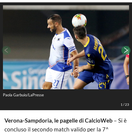
Paola Garbuio/LaPresse
P
1
/
23
Verona-Sampdoria, le pagelle di CalcioWeb
– Si è
concluso il secondo match valido per la 7^