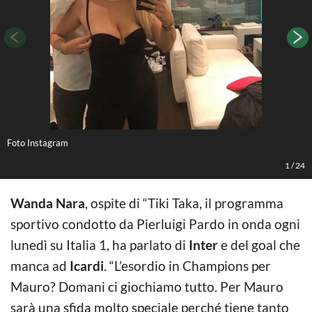
Foto Instagram
A
1
/
24
Wanda Nara
, ospite di “Tiki Taka, il programma
sportivo condotto da Pierluigi Pardo in onda ogni
lunedì su Italia 1, ha parlato di
Inter
e del goal che
manca ad
Icardi
. “L’esordio in Champions per
Mauro? Domani ci giochiamo tutto. Per Mauro
sarà una sfida molto speciale perché tiene tanto