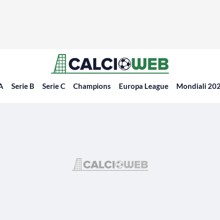
 A
Serie B
Serie C
Champions
Europa League
Mondiali 20