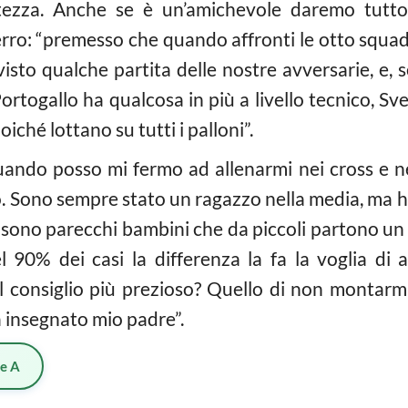
ltezza. Anche se è un’amichevole daremo tutto
ferro: “premesso che quando affronti le otto squadre
o visto qualche partita delle nostre avversarie, 
ortogallo ha qualcosa in più a livello tecnico, Sv
oiché lottano su tutti i palloni”.
ando posso mi fermo ad allenarmi nei cross e ne
o. Sono sempre stato un ragazzo nella media, ma h
i sono parecchi bambini che da piccoli partono un g
0% dei casi la differenza la fa la voglia di arr
il consiglio più prezioso? Quello di non montarm
ha insegnato mio padre”.
ie A