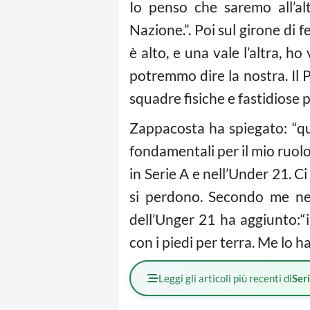
Io penso che saremo all’a
Nazione.”. Poi sul girone di 
è alto, e una vale l’altra, h
potremmo dire la nostra. Il P
squadre fisiche e fastidiose p
Zappacosta ha spiegato: “qu
fondamentali per il mio ruol
in Serie A e nell’Under 21. C
si perdono. Secondo me nel 9
dell’Unger 21 ha aggiunto:“
con i piedi per terra. Me lo 
Leggi gli articoli più recenti di
Ser