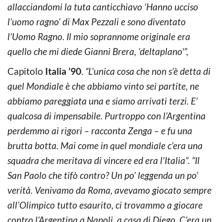
allacciandomi la tuta canticchiavo ‘Hanno ucciso
l’uomo ragno’ di Max Pezzali e sono diventato
l’Uomo Ragno. Il mio soprannome originale era
quello che mi diede Gianni Brera, ‘deltaplano'”,
Capitolo
Italia ’90
.
“L’unica cosa che non s’è detta di
quel Mondiale è che abbiamo vinto sei partite, ne
abbiamo pareggiata una e siamo arrivati terzi. E’
qualcosa di impensabile. Purtroppo con l’Argentina
perdemmo ai rigori – racconta Zenga – e fu una
brutta botta. Mai come in quel mondiale c’era una
squadra che meritava di vincere ed era l’Italia”. “Il
San Paolo che tifò contro? Un po’ leggenda un po’
verità. Venivamo da Roma, avevamo giocato sempre
all’Olimpico tutto esaurito, ci trovammo a giocare
contro l’Argentina a Napoli, a casa di Diego. C’era un