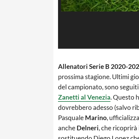
Allenatori Serie B 2020-20
prossima stagione. Ultimi giorn
del campionato, sono seguiti i
Zanetti al Venezia
. Questo h
dovrebbero adesso (salvo rib
Pasquale
Marino
, ufficializ
anche
Delneri
, che ricoprirà
sostituendo Diego Lopez che 