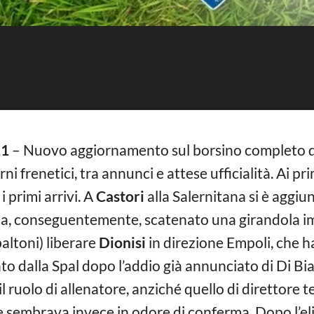
21
– Nuovo aggiornamento sul borsino completo dei
i frenetici, tra annunci e attese ufficialità. Ai pri
 primi arrivi. A
Castori
alla Salernitana si è aggiu
a, conseguentemente, scatenato una girandola impaz
altoni) liberare
Dionisi
in direzione Empoli, che ha
zato dalla Spal dopo l’addio già annunciato di Di Biag
 il ruolo di allenatore, anziché quello di direttore t
sembrava invece in odore di conferma. Dopo l’eli