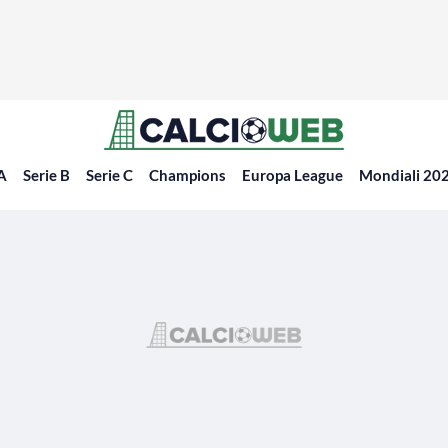
 A
Serie B
Serie C
Champions
Europa League
Mondiali 20