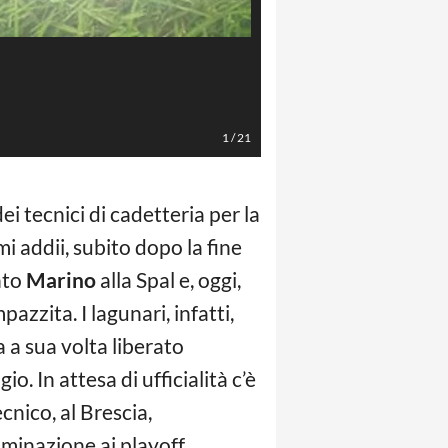
1
/
21
 tecnici di cadetteria per la
mi addii, subito dopo la fine
nto
Marino
alla Spal e, oggi,
zita. I lagunari, infatti,
 a sua volta liberato
io. In attesa di ufficialità c’è
ecnico, al Brescia,
minazione ai playoff,