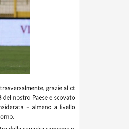
trasversalmente, grazie al ct
B
del nostro Paese e scovato
nsiderata – almeno a livello
vorno.
astro della squadra campana e,