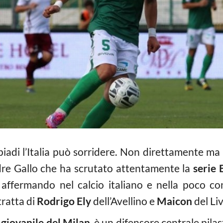
piadi l’Italia può sorridere. Non direttamente ma 
re Gallo che ha scrutato attentamente la
serie 
o affermando nel calcio italiano e nella poco co
tratta di
Rodrigo Ely
dell’Avellino e
Maicon
del Li
 giovanile del Milan
, è un difensore centrale pil