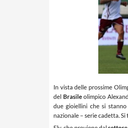
In vista delle prossime Olim
del
Brasile
olimpico Alexand
due gioiellini che si stann
nazionale – serie cadetta. Si 
Ely, che proviene dal
settore