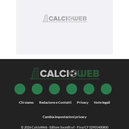
Chi siamo
Redazione e Contatti
Privacy
Note legali
Cambia impostazioni privacy
© 2026
CalcioWeb
- Editore Socedit srl - P.iva/CF 02901400800