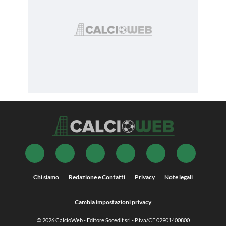
Chi siamo
Redazione e Contatti
Privacy
Note legali
Cambia impostazioni privacy
© 2026
CalcioWeb
- Editore Socedit srl - P.iva/CF 02901400800