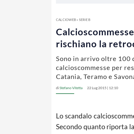
CALCIOWEB
»
SERIE B
Calcioscommesse, 
rischiano la retr
Sono in arrivo oltre 100 
calcioscommesse per respo
Catania, Teramo e Savon
di
Stefano Vitetta
22 Lug 2015 | 12:10
Lo scandalo calcioscommes
Secondo quanto riporta la 