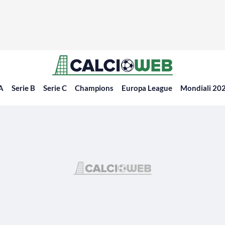
 A
Serie B
Serie C
Champions
Europa League
Mondiali 20