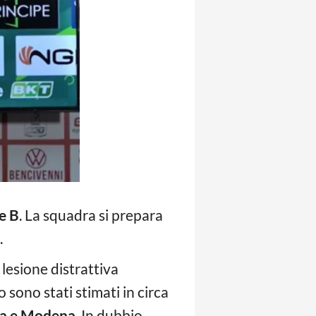
e B
. La squadra si prepara
.
a lesione distrattiva
 sono stati stimati in circa
na e Modena
. In dubbio