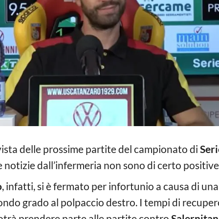
vista delle prossime partite del campionato di
Seri
le notizie dall’infermeria non sono di certo positive
o
, infatti, si è fermato per infortunio a causa di un
ondo grado al polpaccio destro. I tempi di recupero
otrà prendere parte alle partite contro
Salernita