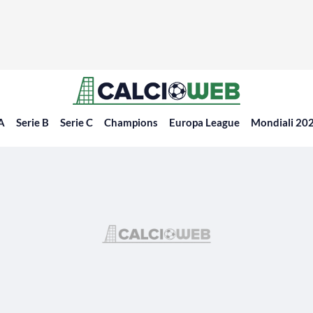
 A
Serie B
Serie C
Champions
Europa League
Mondiali 20