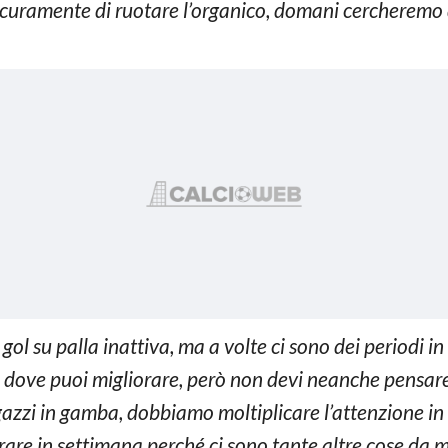
icuramente di ruotare l’organico, domani cercheremo 
gol su palla inattiva, ma a volte ci sono dei periodi in 
e dove puoi migliorare, però non devi neanche pensare
agazzi in gamba, dobbiamo moltiplicare l’attenzione in
orare in settimana perché ci sono tante altre cose da m