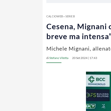
CALCIOWEB
»
SERIE B
Cesena, Mignani c
breve ma intensa
Michele Mignani, allenato
di
Stefano Vitetta
20 Set 2024 | 17:43