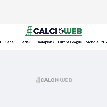
 A
Serie B
Serie C
Champions
Europa League
Mondiali 20