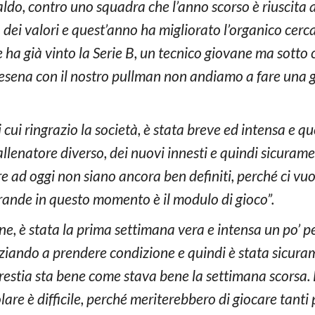
aldo, contro uno squadra che l’anno scorso è riuscita 
dei valori e quest’anno ha migliorato l’organico cercan
ha già vinto la Serie B, un tecnico giovane ma sotto 
ena con il nostro pullman non andiamo a fare una g
cui ringrazio la società, è stata breve ed intensa e q
lenatore diverso, dei nuovi innesti e quindi sicuramen
e ad oggi non siano ancora ben definiti, perché ci vu
grande in questo momento è il modulo di gioco”.
e, è stata la prima settimana vera e intensa un po’ p
iziando a prendere condizione e quindi è stata sicur
Prestia sta bene come stava bene la settimana scorsa. 
olare è difficile, perché meriterebbero di giocare tant