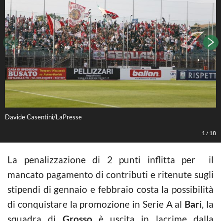
Davide Casentini/LaPresse
D
1
/
18
La penalizzazione di 2 punti inflitta per il
mancato pagamento di contributi e ritenute sugli
stipendi di gennaio e febbraio costa la possibilità
di conquistare la promozione in Serie A al
Bari
, la
squadra di
Grosso
è uscita in lacrime dalla