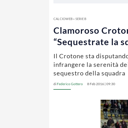
CALCIOWEB
»
SERIE B
Clamoroso Crotone
“Sequestrate la s
Il Crotone sta disputando
infrangere la serenità de
sequestro della squadra
di
Federico Gottero
8 Feb 2016 | 09:30