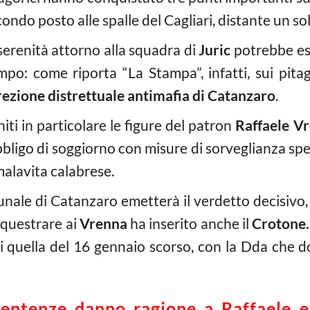
ondo posto alle spalle del Cagliari, distante un so
 serenità attorno alla squadra di
Juric
potrebbe es
po: come riporta “La Stampa”, infatti, sui pitag
rezione distrettuale antimafia di Catanzaro
.
iti in particolare le figure del patron
Raffaele V
obbligo di soggiorno con misure di sorveglianza spe
malavita calabrese.
bunale di Catanzaro emetterà il verdetto decisivo,
equestrare ai
Vrenna
ha inserito anche il
Crotone.
i quella del 16 gennaio scorso, con la Dda che do
sentenze danno ragione a Raffaele e