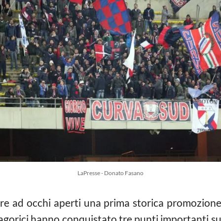
LaPresse - Donato Fasano
e ad occhi aperti una prima storica promozione i
agorici hanno conquistato tre punti importanti su