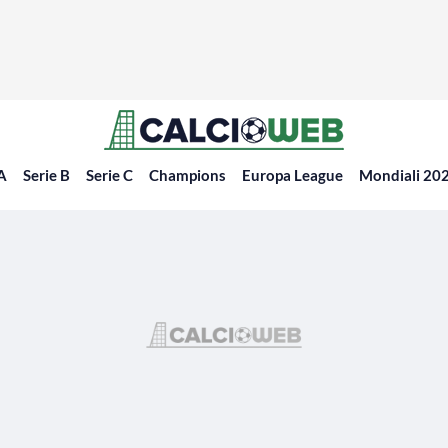
 A
Serie B
Serie C
Champions
Europa League
Mondiali 20