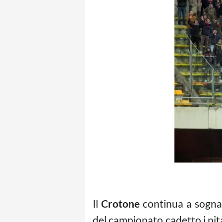
Il
Crotone
continua a sognar
del campionato cadetto i pit