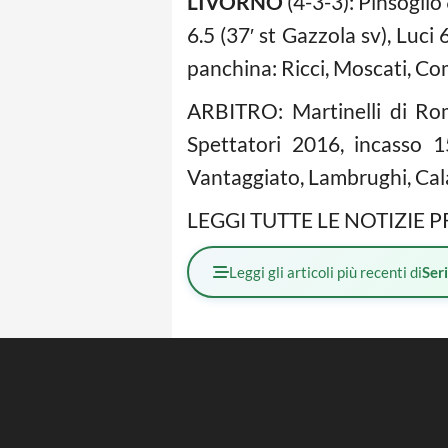
LIVORNO
(4-3-3): Pinsoglio
6.5 (37′ st Gazzola sv), Luci 
panchina: Ricci, Moscati, Com
ARBITRO: Martinelli di Rom
Spettatori 2016, incasso 1
Vantaggiato, Lambrughi, Cala
LEGGI TUTTE LE NOTIZIE P
Leggi gli articoli più recenti di
Ser