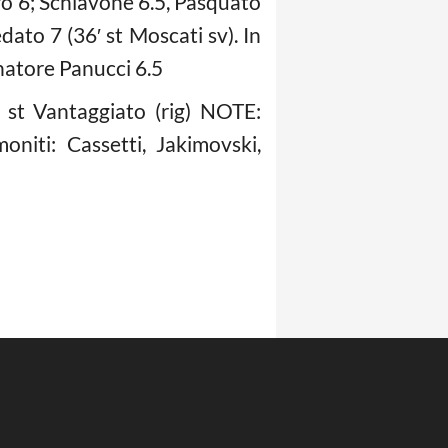
ro 6; Schiavone 6.5, Pasquato
edato 7 (36′ st Moscati sv). In
enatore Panucci 6.5
 st Vantaggiato (rig) NOTE:
niti: Cassetti, Jakimovski,