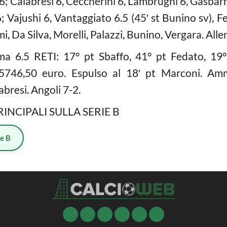
 6; Calabresi 6, Ceccherini 6, Lambrughi 6, Gasbar
6; Vajushi 6, Vantaggiato 6.5 (45′ st Bunino sv), F
i, Da Silva, Morelli, Palazzi, Bunino, Vergara. All
a 6.5 RETI: 17° pt Sbaffo, 41° pt Fedato, 19°
5746,50 euro. Espulso al 18′ pt Marconi. Ammo
bresi. Angoli 7-2.
RINCIPALI SULLA SERIE B
ie B