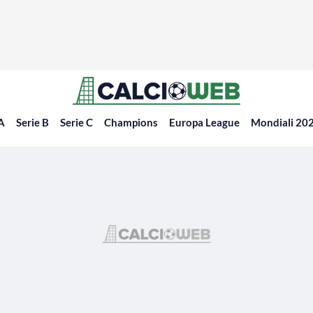
 A
Serie B
Serie C
Champions
Europa League
Mondiali 20