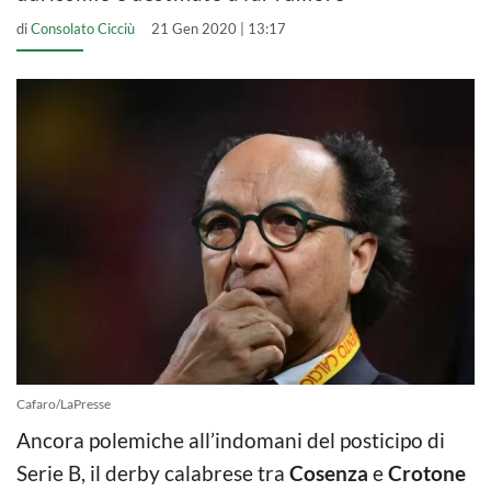
di
Consolato Cicciù
21 Gen 2020 | 13:17
Cafaro/LaPresse
Ancora polemiche all’indomani del posticipo di
Serie B, il derby calabrese tra
Cosenza
e
Crotone