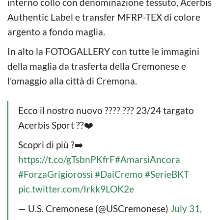
interno collo con denominazione tessuto, Acerbis
Authentic Label e transfer MFRP-TEX di colore
argento a fondo maglia.
In alto la FOTOGALLERY con tutte le immagini
della maglia da trasferta della Cremonese e
l’omaggio alla città di Cremona.
Ecco il nostro nuovo ???? ??? 23/24 targato
Acerbis Sport ??❤️
Scopri di più ?➡️
https://t.co/gTsbnPKfrF
#AmarsiAncora
#ForzaGrigiorossi
#DaiCremo
#SerieBKT
pic.twitter.com/Irkk9LOK2e
— U.S. Cremonese (@USCremonese)
July 31,