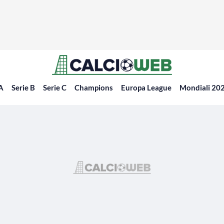
 A
Serie B
Serie C
Champions
Europa League
Mondiali 20