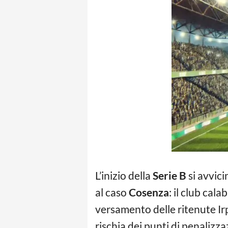
L’inizio della
Serie B
si avvici
al caso
Cosenza
: il club cal
versamento delle ritenute Irp
rischia dei punti di penalizz