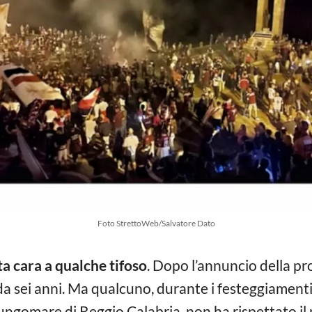
Foto StrettoWeb/Salvatore Dato
ta cara a qualche tifoso
. Dopo l’annuncio della pr
 sei anni. Ma qualcuno, durante i festeggiamenti
Lungomare di Reggio Calabria, non ha rispettato il