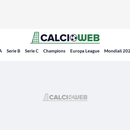
 A
Serie B
Serie C
Champions
Europa League
Mondiali 20