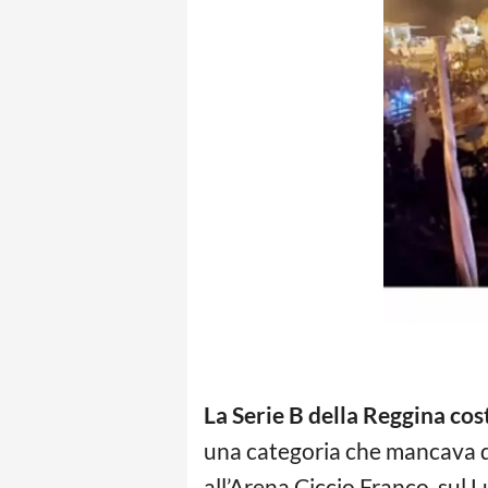
La Serie B della Reggina cos
una categoria che mancava da
all’Arena Ciccio Franco, sul 