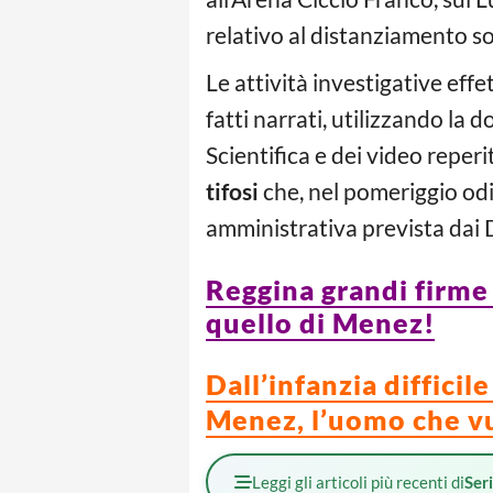
relativo al distanziamento so
Le attività investigative effe
fatti narrati, utilizzando la
Scientifica e dei video reperi
tifosi
che, nel pomeriggio odi
amministrativa prevista dai
Reggina grandi firme 
quello di Menez!
Dall’infanzia diffici
Menez, l’uomo che vu
Leggi gli articoli più recenti di
Ser