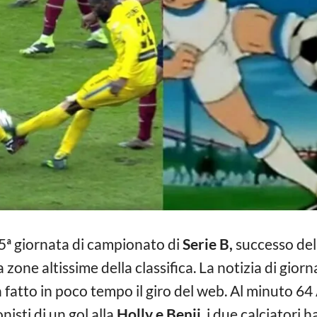
a 5ª giornata di campionato di
Serie B,
successo de
 zone altissime della classifica. La notizia di giorn
a fatto in poco tempo il giro del web. Al minuto 64
isti di un gol alla
Holly e Benji
, i due calciatori 