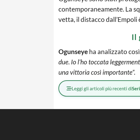
contemporaneamente. La squadr
vetta, il distacco dall’Empoli 
Il
Ogunseye
ha analizzato così 
due. Io l’ho toccata leggermen
una vittoria così importante”.
Leggi gli articoli più recenti di
Ser