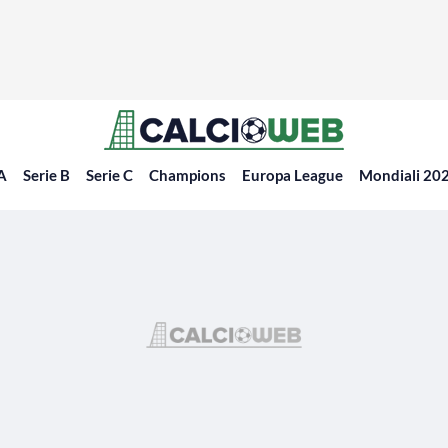
 A
Serie B
Serie C
Champions
Europa League
Mondiali 20