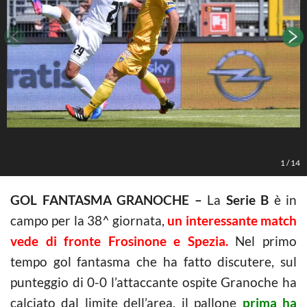
1
/
14
GOL FANTASMA GRANOCHE –
La
Serie B
è in
campo per la 38^ giornata,
un interessante match
vede di fronte Frosinone e Spezia.
Nel primo
tempo gol fantasma che ha fatto discutere, sul
punteggio di 0-0 l’attaccante ospite Granoche ha
calciato dal limite dell’area, il pallone
prima ha