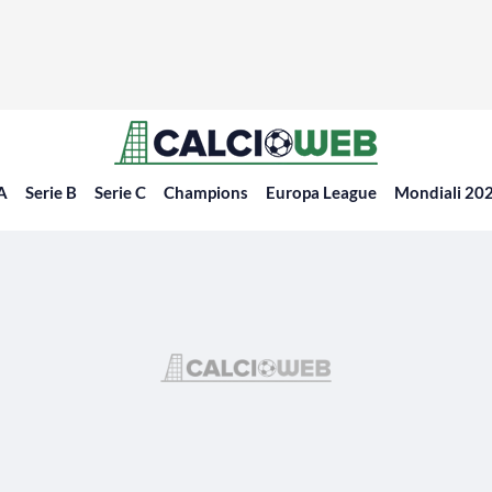
 A
Serie B
Serie C
Champions
Europa League
Mondiali 20