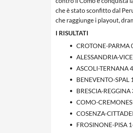
contro il Como e conquista l
che è stato sconfitto dal Per
che raggiunge i playout, dra
I RISULTATI
CROTONE-PARMA 0
ALESSANDRIA-VICE
ASCOLI-TERNANA 4
BENEVENTO-SPAL 1
BRESCIA-REGGINA 
COMO-CREMONESE
COSENZA-CITTADEL
FROSINONE-PISA 1