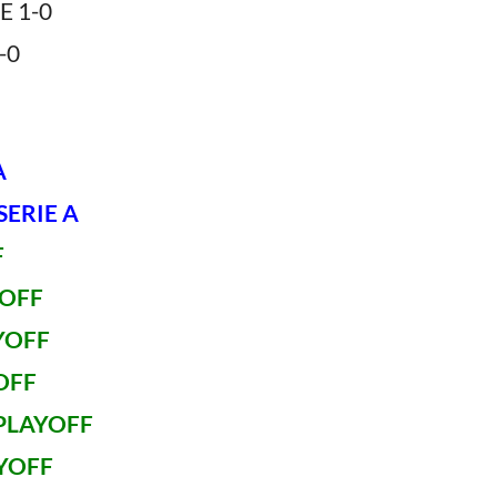
 1-0
-0
A
SERIE A
F
YOFF
AYOFF
OFF
 PLAYOFF
AYOFF