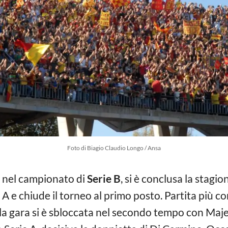
Foto di Biagio Claudio Longo / Ansa
o nel campionato di
Serie B
, si è conclusa la stagio
e A e chiude il torneo al primo posto. Partita più c
 la gara si è sbloccata nel secondo tempo con Maj