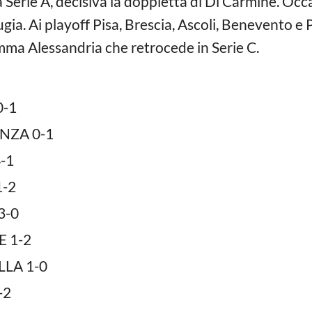
a Serie A, decisiva la doppietta di Di Carmine. Oc
ugia. Ai playoff Pisa, Brescia, Ascoli, Benevento e
mma Alessandria che retrocede in Serie C.
-1
NZA 0-1
-1
-2
3-0
 1-2
LA 1-0
-2