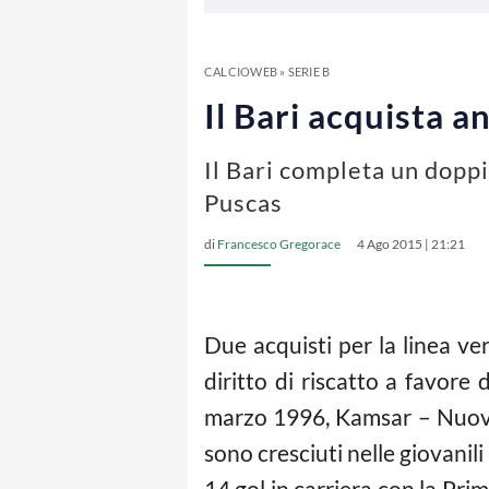
CALCIOWEB
»
SERIE B
Il Bari acquista a
Il Bari completa un dopp
Puscas
di
Francesco Gregorace
4 Ago 2015 | 21:21
Due acquisti per la linea ver
diritto di riscatto a favore
marzo 1996, Kamsar – Nuova 
sono cresciuti nelle giovanil
14 gol in carriera con la Pri