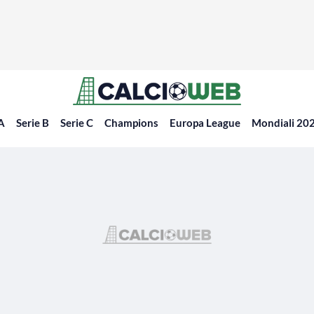
 A
Serie B
Serie C
Champions
Europa League
Mondiali 20