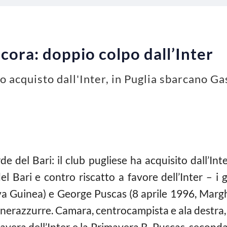
ncora: doppio colpo dall’Inter
io acquisto dall'Inter, in Puglia sbarcano 
de del Bari: il club pugliese ha acquisito dall’I
 del Bari e contro riscatto a favore dell’Inter – 
Guinea) e George Puscas (8 aprile 1996, Marghi
i nerazzurre. Camara, centrocampista e ala destra
mavera dell’Inter e la Primavera B. Puscas, second