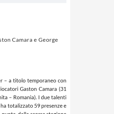
Gaston Camara e George
nter – a titolo temporaneo con
i giocatori Gaston Camara (31
ta – Romania). I due talenti
, ha totalizzato 59 presenze e
a punta, dalla scorsa stagione