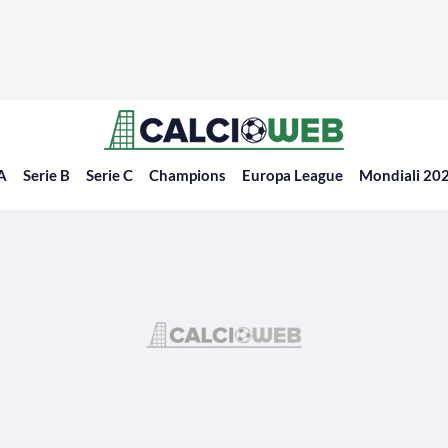
 A
Serie B
Serie C
Champions
Europa League
Mondiali 20