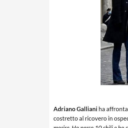
Adriano Galliani
ha affrontat
costretto al ricovero in ospe
morire. Ho perso 10 chili e ho c