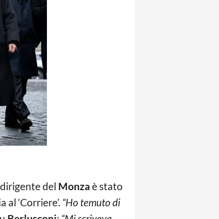
 dirigente del
Monza
è stato
 al ‘Corriere’.
“Ho temuto di
u
Berlusconi
:
“Mi scriveva