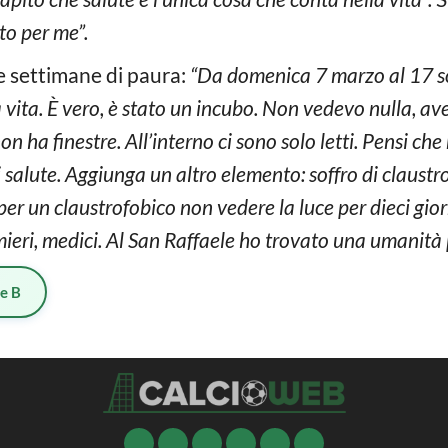
o per me”.
ime settimane di paura:
“Da domenica 7 marzo al 17 son
ia vita. È vero, è stato un incubo. Non vedevo nulla, 
non ha finestre. All’interno ci sono solo letti. Pensi c
salute. Aggiunga un altro elemento: soffro di claustro
per un claustrofobico non vedere la luce per dieci gio
rmieri, medici. Al San Raffaele ho trovato una umanità
ie B