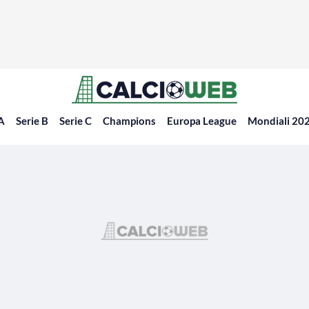
 A
Serie B
Serie C
Champions
Europa League
Mondiali 20