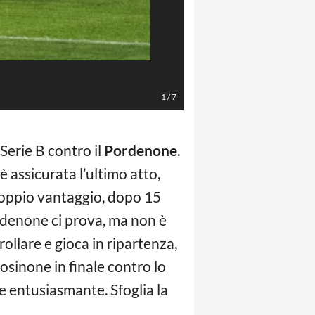
Photo by Getty Images
1
/
7
 Serie B contro il
Pordenone
.
 è assicurata l’ultimo atto,
 doppio vantaggio, dopo 15
Pordenone ci prova, ma non è
rollare e gioca in ripartenza,
rosinone in finale contro lo
e entusiasmante. Sfoglia la