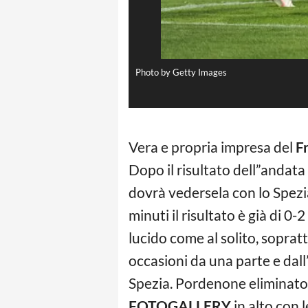
Photo by Getty Images
Vera e propria impresa del
F
Dopo il risultato dell”andata 
dovrà vedersela con lo Spezia
minuti il risultato è già di 0
lucido come al solito, sopratt
occasioni da una parte e dall’
Spezia. Pordenone eliminato 
FOTOGALLERY
in alto con 