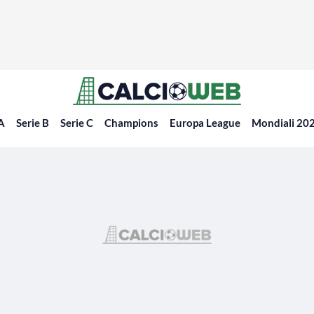
 A
Serie B
Serie C
Champions
Europa League
Mondiali 20