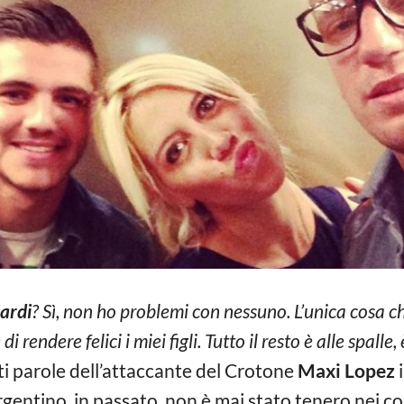
cardi
? Sì, non ho problemi con nessuno. L’unica cosa che
e di rendere felici i miei figli. Tutto il resto è alle spa
i parole dell’attaccante del Crotone
Maxi Lopez
i
argentino, in passato, non è mai stato tenero nei co