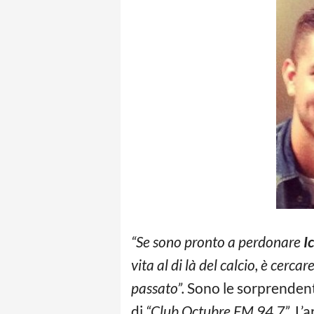
“Se sono pronto a perdonare
I
vita al di là del calcio, è cercar
passato”.
Sono le sorprendent
di
“Club Octubre FM 94.7”
. L’