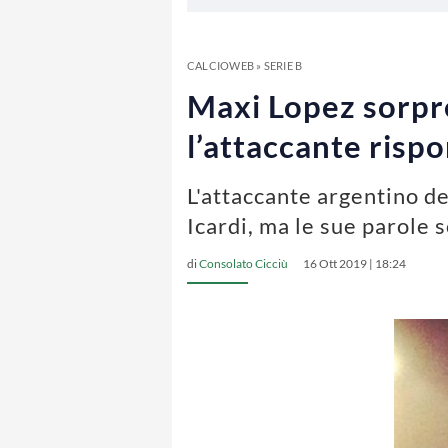
CALCIOWEB
»
SERIE B
Maxi Lopez sorpre
l’attaccante risp
L'attaccante argentino de
Icardi, ma le sue parole
di
Consolato Cicciù
16 Ott 2019 | 18:24