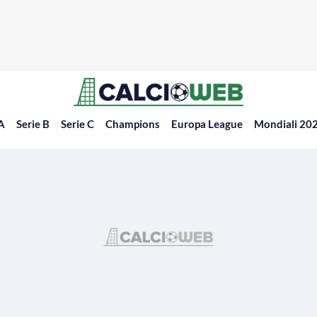
 A
Serie B
Serie C
Champions
Europa League
Mondiali 20