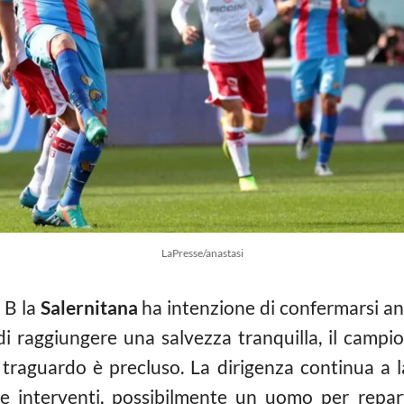
LaPresse/anastasi
 B la
Salernitana
ha intenzione di confermarsi a
o di raggiungere una salvezza tranquilla, il camp
 traguardo è precluso. La dirigenza continua a l
tre interventi, possibilmente un uomo per repa