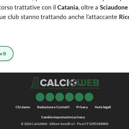
orso trattative con il
Catania
, oltre a
Sciaudone
 due club stanno trattando anche l’attaccante
Ric
ie B
Chi siamo
Redazione e Contatti
Privacy
Note legali
Cambia impostazioni privacy
© 2026
CalcioWeb
- Editore Socedit srl - P.iva/CF 02901400800