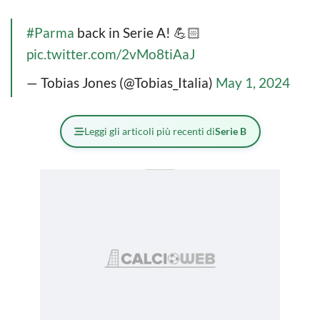
#Parma
back in Serie A! 💪🏻
pic.twitter.com/2vMo8tiAaJ
— Tobias Jones (@Tobias_Italia)
May 1, 2024
Leggi gli articoli più recenti di
Serie B