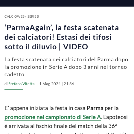
a
y
CALCIOWEB
»
SERIE B
‘ParmaAgain’, la festa scatenata
V
dei calciatori! Estasi dei tifosi
sotto il diluvio | VIDEO
i
La festa scatenata dei calciatori del Parma dopo
la promozione in Serie A dopo 3 anni nel torneo
d
cadetto
di
Stefano Vitetta
1 Mag 2024 | 21:36
e
o
E’ appena iniziata la festa in casa
Parma
per la
promozione nel campionato di Serie A
. L’apoteosi
è arrivata al fischio finale del match della 36ª