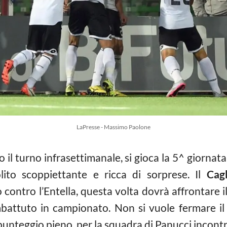
LaPresse - Massimo Paolone
il turno infrasettimanale, si gioca la 5^ giorna
ito scoppiettante e ricca di sorprese. Il
Cag
contro l’Entella, questa volta dovrà affrontare il
mbattuto in campionato. Non si vuole fermare i
unteggio pieno, per la squadra di Panucci incontro 