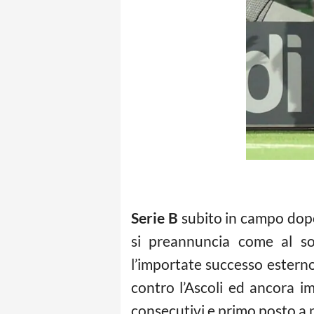
Serie B
subito in campo dopo 
si preannuncia come al sol
l’importate successo esterno 
contro l’Ascoli ed ancora i
consecutivi e primo posto a p