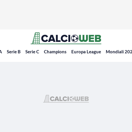
 A
Serie B
Serie C
Champions
Europa League
Mondiali 20