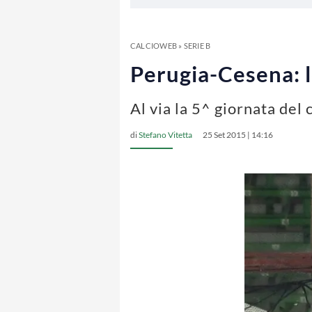
CALCIOWEB
»
SERIE B
Perugia-Cesena: l
Al via la 5^ giornata del
di
Stefano Vitetta
25 Set 2015 | 14:16