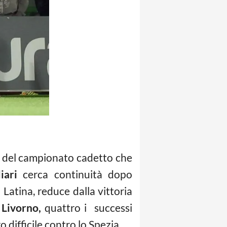
ta del campionato cadetto che
liari
cerca continuità dopo
 Latina, reduce dalla vittoria
l
Livorno,
quattro i successi
difficile contro lo Spezia.