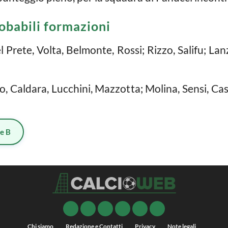
obabili formazioni
l Prete, Volta, Belmonte, Rossi; Rizzo, Salifu; La
o, Caldara, Lucchini, Mazzotta; Molina, Sensi, Cas
ie B
Chi siamo
Redazione e Contatti
Privacy
Note legali