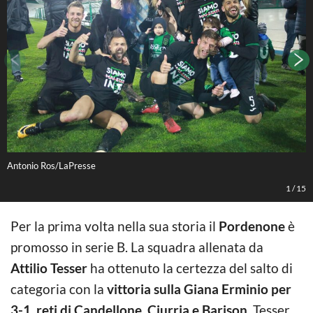
Antonio Ros/LaPresse
A
1
/
15
Per la prima volta nella sua storia il
Pordenone
è
promosso in serie B. La squadra allenata da
Attilio Tesser
ha ottenuto la certezza del salto di
categoria con la
vittoria sulla Giana Erminio per
3-1, reti di Candellone, Ciurria e Barison
. Tesser