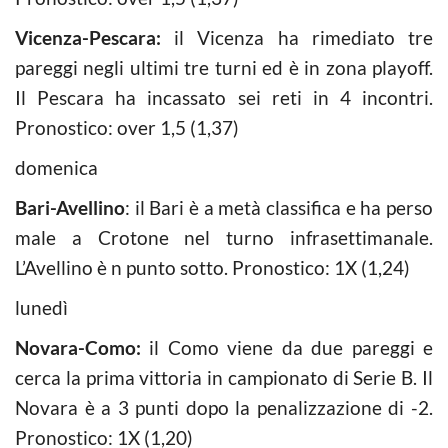
Vicenza-Pescara:
il Vicenza ha rimediato tre
pareggi negli ultimi tre turni ed è in zona playoff.
Il Pescara ha incassato sei reti in 4 incontri.
Pronostico: over 1,5 (1,37)
domenica
Bari-Avellino
: il Bari è a metà classifica e ha perso
male a Crotone nel turno infrasettimanale.
L’Avellino è n punto sotto. Pronostico: 1X (1,24)
lunedì
Novara-Como:
il Como viene da due pareggi e
cerca la prima vittoria in campionato di Serie B. Il
Novara è a 3 punti dopo la penalizzazione di -2.
Pronostico: 1X (1,20)