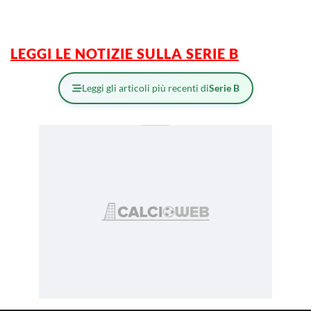
LEGGI LE NOTIZIE SULLA SERIE B
Leggi gli articoli più recenti di
Serie B