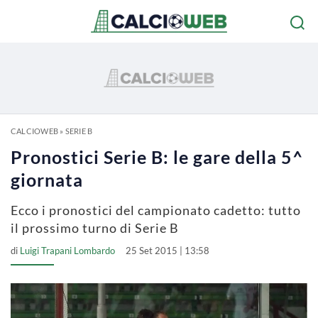
CALCIOWEB
»
SERIE B
Pronostici Serie B: le gare della 5^
giornata
Ecco i pronostici del campionato cadetto: tutto
il prossimo turno di Serie B
di
Luigi Trapani Lombardo
25 Set 2015 | 13:58