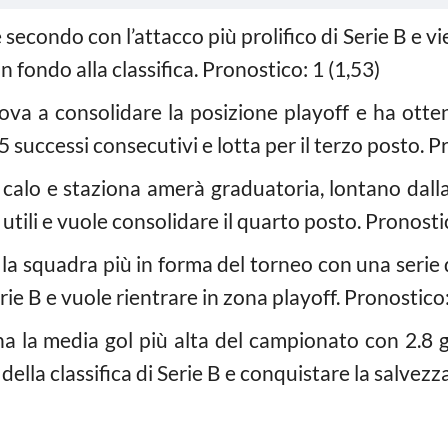
i è secondo con l’attacco più prolifico di Serie B e 
n fondo alla classifica. Pronostico: 1 (1,53)
rova a consolidare la posizione playoff e ha otten
5 successi consecutivi e lotta per il terzo posto. P
 calo e staziona amerà graduatoria, lontano dalla 
i utili e vuole consolidare il quarto posto. Pronosti
è la squadra più in forma del torneo con una serie di
erie B e vuole rientrare in zona playoff. Pronostico:
ha la media gol più alta del campionato con 2.8 go
della classifica di Serie B e conquistare la salvezz