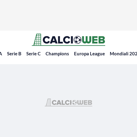
 A
Serie B
Serie C
Champions
Europa League
Mondiali 20