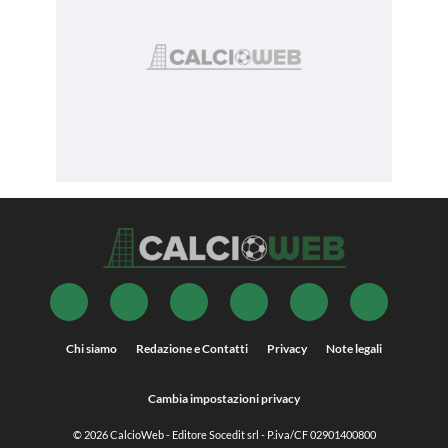
Chi siamo
Redazione e Contatti
Privacy
Note legali
Cambia impostazioni privacy
© 2026
CalcioWeb
- Editore Socedit srl - P.iva/CF 02901400800