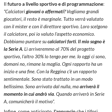
Il
futuro a livello sportivo e di programmazione
:
“Calciatori
giovani o affermati?
Vogliamo grandi
giocatori, il resto è marginale. Tutto verrà valutato
con il mister e con il direttore sportivo. Loro scelgono
il calciatore, poi io valuto l’aspetto economico.
Dobbiamo puntare su
calciatori forti
.
Il mio sogno è
la Serie A
. Lì arriveremmo al 70% del progetto
sportivo, l’altro 30% lo tengo per me. Io oggi ci sono,
domani no, rimane la maglia. Ogni rapporto ha un
inizio e una fine. Con la Reggina c’è un rapporto
sentimentale. Sono stato trattato in un modo
bellissimo. Sono arrivato dal nulla, ma
arriverà il
momento in cui andrò via
. Quando arriverò in Serie
A, comunicherò il motivo”.
Infine, come anticipato,
l’annuncio
che i tifosi