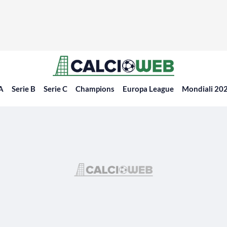
 A
Serie B
Serie C
Champions
Europa League
Mondiali 20