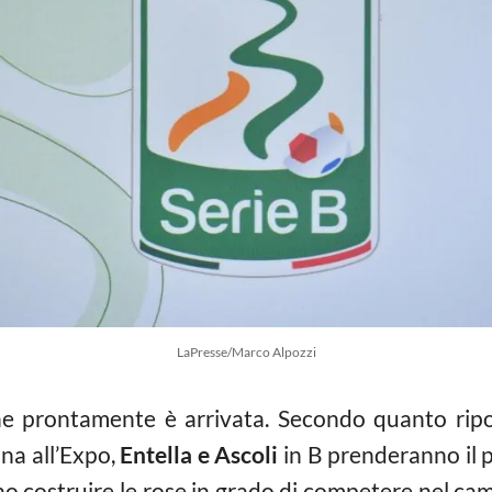
LaPresse/Marco Alpozzi
 che prontamente è arrivata. Secondo quanto ri
ina all’Expo,
Entella e Ascoli
in B prenderanno il 
 costruire le rose in grado di competere nel c