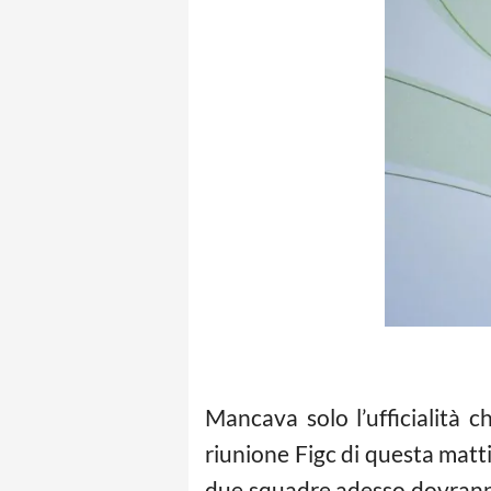
Mancava solo l’ufficialità
riunione Figc di questa matt
due squadre adesso dovranno