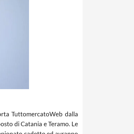
porta TuttomercatoWeb dalla
posto di Catania e Teramo. Le
ampionato cadetto ed avranno