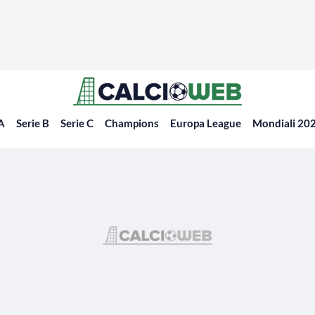
 A
Serie B
Serie C
Champions
Europa League
Mondiali 20