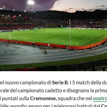
 del nuovo campionato di
Serie B
. I 5 match della 
rale del campionato cadetto e disegnano la prima c
i puntati sulla
Cremonese,
squadra che nel
nostro
bile: esordio amaro per i grigiorossi battuti dal
Co