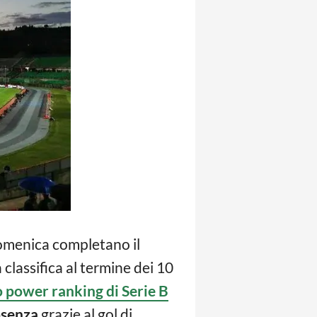
domenica completano il
lassifica al termine dei 10
 power ranking di Serie B
senza
grazie al gol di