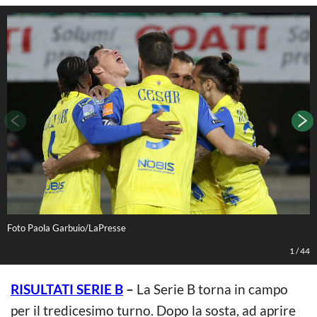
Foto Paola Garbuio/LaPresse
L
1
/
44
RISULTATI SERIE B
–
La Serie B torna in campo
per il tredicesimo turno. Dopo la sosta, ad aprire