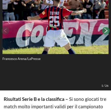
Francesco Arena/LaPresse
F
s
s
F
A
C
1
/
26
Risultati Serie B e la classifica –
Si sono giocati tre
match molto importanti validi per il campionato