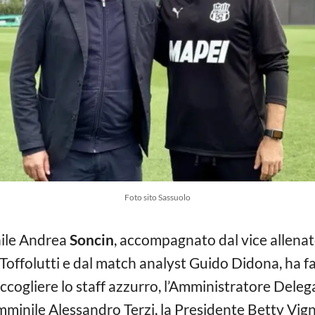
Foto sito Sassuolo
nile Andrea
Soncin
, accompagnato dal vice allenat
Toffolutti e dal match analyst Guido Didona, ha fa
accogliere lo staff azzurro, l’Amministratore Deleg
minile Alessandro Terzi, la Presidente Betty Vigno