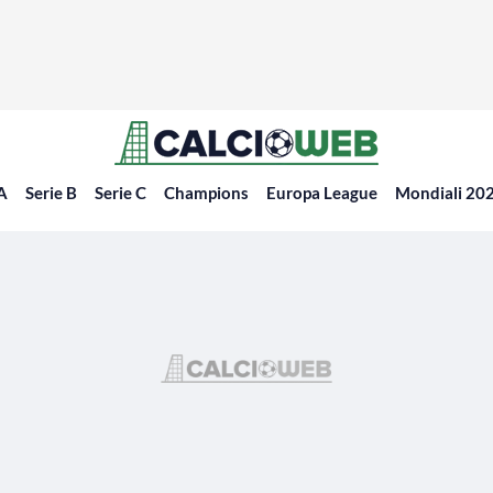
 A
Serie B
Serie C
Champions
Europa League
Mondiali 20