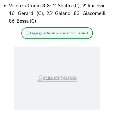
Vicenza-Como
3-3:
1′ Sbaffo (C), 9′ Raicevic,
16′ Gerardi (C), 25′ Galano, 83′ Giacomelli,
86′ Bessa (C)
Leggi gli articoli più recenti di
Serie B