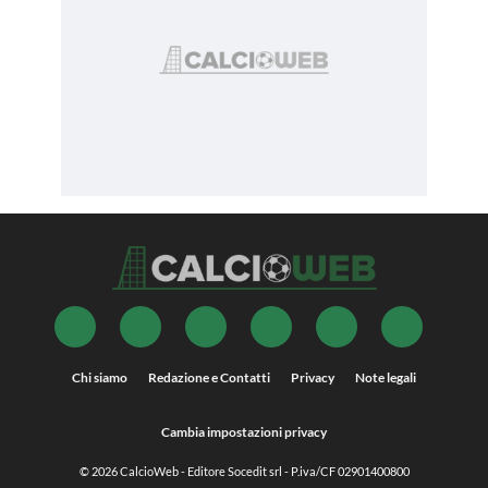
Chi siamo
Redazione e Contatti
Privacy
Note legali
Cambia impostazioni privacy
© 2026
CalcioWeb
- Editore Socedit srl - P.iva/CF 02901400800