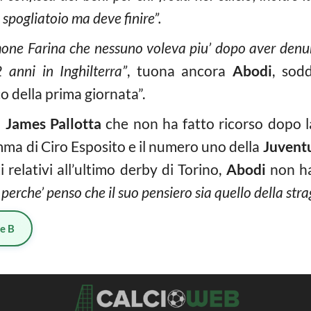
 spogliatoio ma deve finire”.
mone Farina che nessuno voleva piu’ dopo aver denun
anni in Inghilterra”
, tuona ancora
Abodi
, sodd
 della prima giornata”.
a
James Pallotta
che non ha fatto ricorso dopo la
amma di Ciro Esposito e il numero uno della
Juvent
i relativi all’ultimo derby di Torino,
Abodi
non ha
 perche’ penso che il suo pensiero sia quello della st
ie B