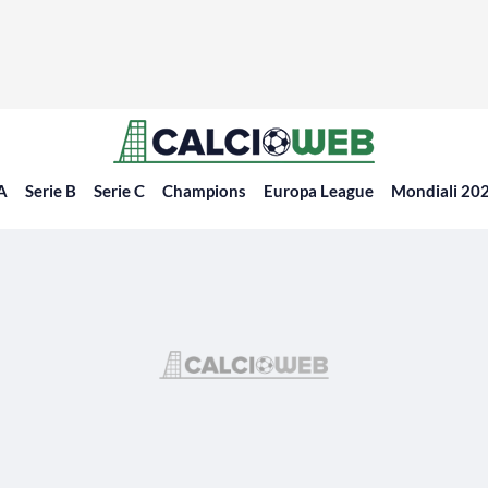
 A
Serie B
Serie C
Champions
Europa League
Mondiali 20