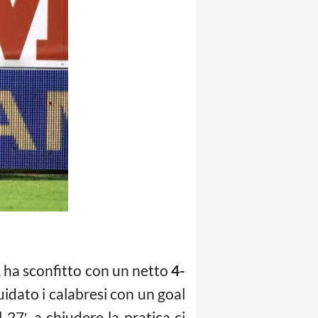
B, ha sconfitto con un netto
4-
idato i calabresi con un goal
 27′, a chiudere la pratica ci