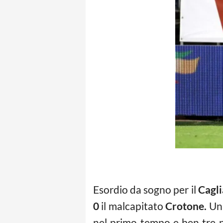
Esordio da sogno per il
Cagli
0
il malcapitato
Crotone.
Un 
nel primo tempo e ben tre n