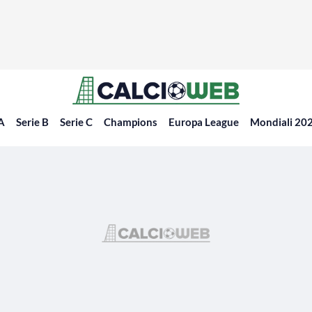
 A
Serie B
Serie C
Champions
Europa League
Mondiali 20