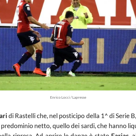
Enrico Locci / Lapresse
ari
di Rastelli che, nel posticipo della 1^ di Serie 
predominio netto, quello dei sardi, che hanno liqu
ella ripresa. Ad aprire le danze è stato
Farias,
al