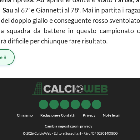
,
Sau
al 67′ e Giannetti al 78′. Mai in partita i ragaz
via del doppio giallo e conseguente rosso sventolat
rà la squadra da battere in questo campionato 
rà difficile per chiunque fare risultato.
ie B
Chi siamo
Redazione e Contatti
Privacy
Note legali
Cambia impostazioni privacy
© 2026
CalcioWeb
- Editore Socedit srl - P.iva/CF 02901400800