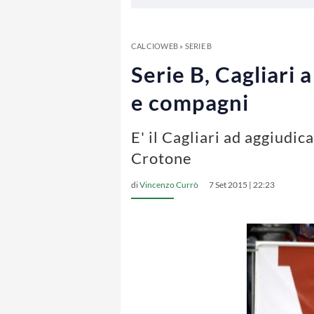
CALCIOWEB
»
SERIE B
Serie B, Cagliari 
e compagni
E' il Cagliari ad aggiudica
Crotone
di
Vincenzo Currò
7 Set 2015 | 22:23