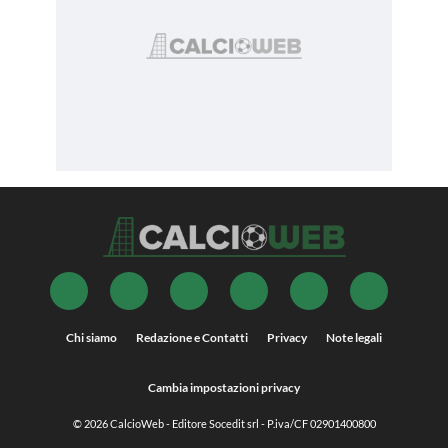
Chi siamo
Redazione e Contatti
Privacy
Note legali
Cambia impostazioni privacy
© 2026
CalcioWeb
- Editore Socedit srl - P.iva/CF 02901400800