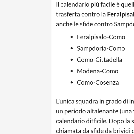
Il calendario più facile è quel
trasferta contro la
Feralpisa
anche le sfide contro Sampd
Feralpisalò-Como
Sampdoria-Como
Como-Cittadella
Modena-Como
Como-Cosenza
L’unica squadra in grado di i
un periodo altalenante (una v
calendario difficile. Dopo la 
chiamata da sfide da brividi 