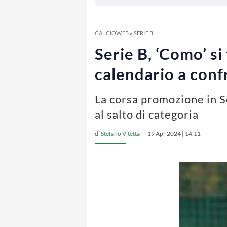
CALCIOWEB
»
SERIE B
Serie B, ‘Como’ si
calendario a con
La corsa promozione in Se
al salto di categoria
di
Stefano Vitetta
19 Apr 2024 | 14:11