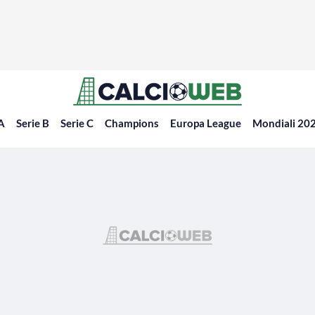
 A
Serie B
Serie C
Champions
Europa League
Mondiali 20