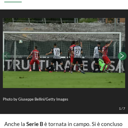
Photo by Giuseppe Bellini/Getty Images
P
1
/
7
Anche la
Serie B
è tornata in campo. Si è concluso