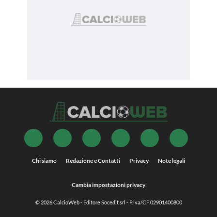
Chi siamo
Redazione e Contatti
Privacy
Note legali
Cambia impostazioni privacy
© 2026
CalcioWeb
- Editore Socedit srl - P.iva/CF 02901400800