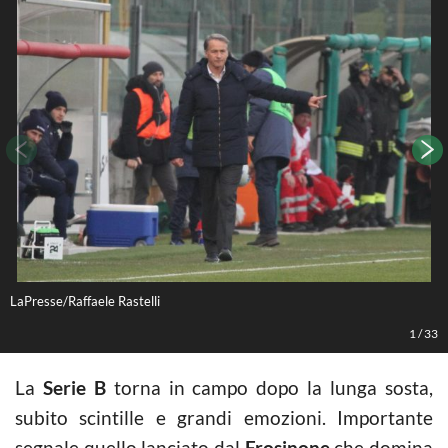
LaPresse/Raffaele Rastelli
L
1
/
33
La
Serie B
torna in campo dopo la lunga sosta,
subito scintille e grandi emozioni. Importante
segnale quello lanciato dal
Frosinone
che domina