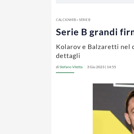
CALCIOWEB
»
SERIE B
Serie B grandi fir
Kolarov e Balzaretti nel 
dettagli
di
Stefano Vitetta
3 Giu 2023 | 14:55