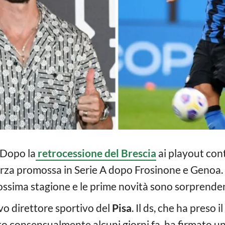
. Dopo la
retrocessione del Brescia
ai playout cont
terza promossa in Serie A dopo Frosinone e Genoa.
rossima stagione e le prime novità sono sorprenden
vo direttore sportivo del
Pisa
. Il ds, che ha preso 
tto consensualmente alcuni giorni fa, ha firmato 