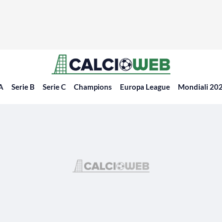
 A
Serie B
Serie C
Champions
Europa League
Mondiali 20