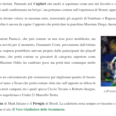
Cagliari
titolari. Partendo dal
che molti si aspettano come uno dei favoriti e 
: i sardi cambieranno un bel po’, ma potranno contare sull’esperienza di Storari, appe
un ritorno veloce in massima serie, nonostante gli acquisti di Garritano e Ragusa,
noltre è ancora da capire l’apporto che potrà dare in panchina Massimo Drago, finora 
enatore Panucci, che può contare su una rosa poco modificata, ma
a novità per il momento, Gianmario Comi, proveniente dall’ottimo
 sorprese potrebbero arrivare proprio dalle partecipanti dei playoff
rino, che potrà contare su giocatori di categoria superiore come
 Massimo Oddo, ha cambiato poco ma potrà dare comunque molte
to un calciomercato più sostanzioso per migliorare quanto di buono
st’anno a Tesser che potrà contare oltre che sull’apporto in difesa di
ocatori campani, tra i quali spicca Ciccio Tavano e Roberto Insigne,
LaPresse
ltro napoletano e Under 21 Marcello Trotta.
na
Perugia
di Mark Iuliano e il
di Bisoli. La cadetteria resta sempre avvincente e 
Il Vero Gladiatore delle Scommesse
e il sito
.