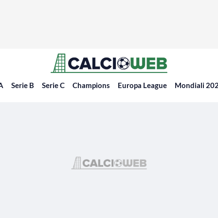
 A
Serie B
Serie C
Champions
Europa League
Mondiali 20