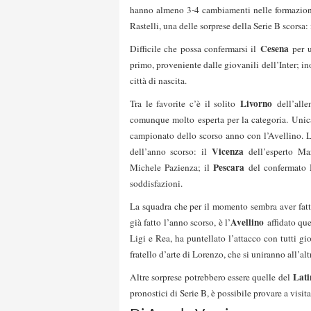
hanno almeno 3-4 cambiamenti nelle formazioni 
Rastelli, una delle sorprese della Serie B scorsa
Cesena
Difficile che possa confermarsi il
per 
primo, proveniente dalle giovanili dell’Inter; i
città di nascita.
Livorno
Tra le favorite c’è il solito
dell’all
comunque molto esperta per la categoria. Unic
campionato dello scorso anno con l’Avellino. Le
Vicenza
dell’anno scorso: il
dell’esperto Ma
Pescara
Michele Pazienza; il
del confermato
soddisfazioni.
La squadra che per il momento sembra aver fat
Avellino
già fatto l’anno scorso, è l’
affidato que
Ligi e Rea, ha puntellato l’attacco con tutti gi
fratello d’arte di Lorenzo, che si uniranno all’a
Lati
Altre sorprese potrebbero essere quelle del
pronostici di Serie B, è possibile provare a visitar