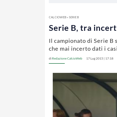
CALCIOWEB
»
SERIE B
Serie B, tra incer
Il campionato di Serie B 
che mai incerto dati i ca
di
Redazione CalcioWeb
17 Lug 2015 | 17:18