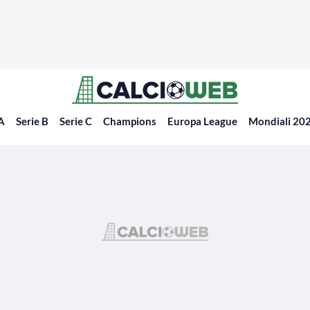
 A
Serie B
Serie C
Champions
Europa League
Mondiali 20