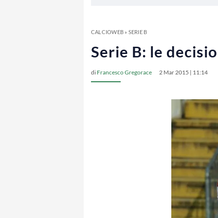
CALCIOWEB
»
SERIE B
Serie B: le decisi
di
Francesco Gregorace
2 Mar 2015 | 11:14