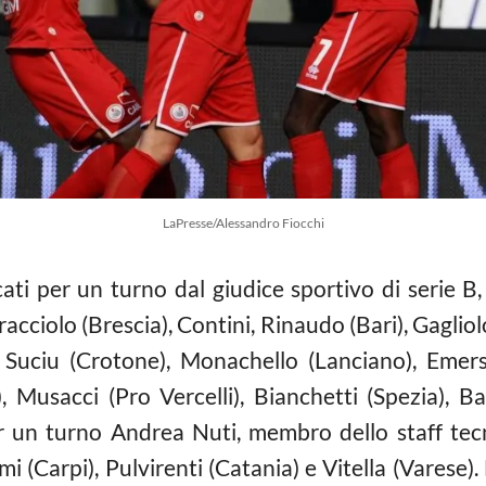
LaPresse/Alessandro Fiocchi
cati per un turno dal giudice sportivo di serie B, 
cciolo (Brescia), Contini, Rinaudo (Bari), Gagliol
 Suciu (Crotone), Monachello (Lanciano), Emers
Musacci (Pro Vercelli), Bianchetti (Spezia), Bar
r un turno Andrea Nuti, membro dello staff tecni
mi (Carpi), Pulvirenti (Catania) e Vitella (Varese)